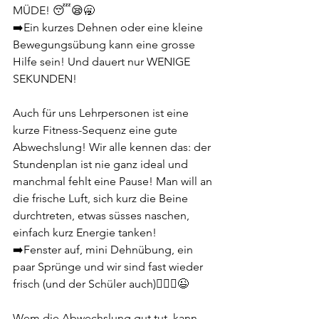
MÜDE! 😴😪🥱 
➡️Ein kurzes Dehnen oder eine kleine 
Bewegungsübung kann eine grosse 
Hilfe sein! Und dauert nur WENIGE 
SEKUNDEN! 
Auch für uns Lehrpersonen ist eine 
kurze Fitness-Sequenz eine gute 
Abwechslung! Wir alle kennen das: der 
Stundenplan ist nie ganz ideal und 
manchmal fehlt eine Pause! Man will an 
die frische Luft, sich kurz die Beine 
durchtreten, etwas süsses naschen, 
einfach kurz Energie tanken! 
➡️Fenster auf, mini Dehnübung, ein 
paar Sprünge und wir sind fast wieder 
frisch (und der Schüler auch)🧘🏽‍♀️😉
Wem die Abwechslung gut tut, kann 