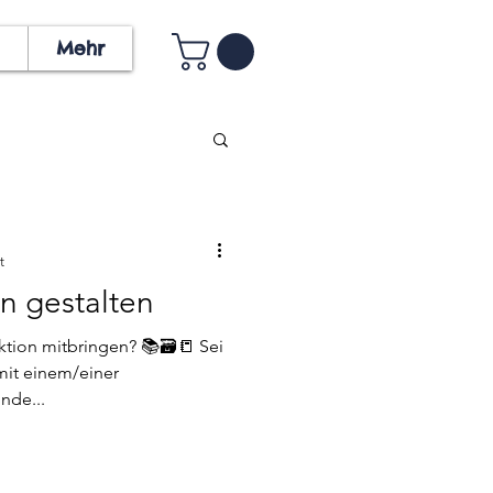
Mehr
t
n gestalten
ktion mitbringen? 📚🗃📒 Sei
mit einem/einer
unde...